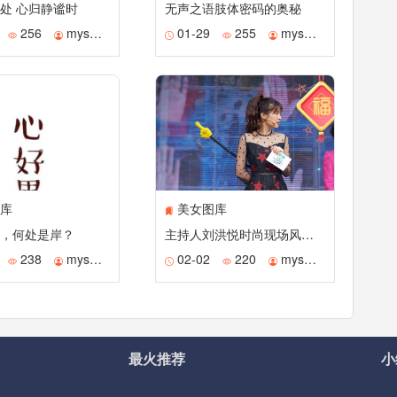
处 心归静谧时
无声之语肢体密码的奥秘
256
mysmile
01-29
255
mysmile
库
美女图库
，何处是岸？
主持人刘洪悦时尚现场风采演绎
238
mysmile
02-02
220
mysmile
最火推荐
小