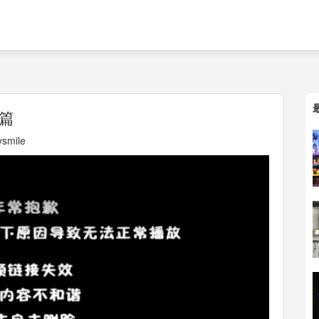
篇
smile