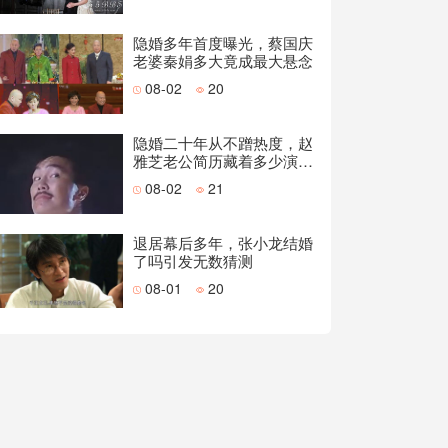
隐婚多年首度曝光，蔡国庆
老婆秦娟多大竟成最大悬念
08-02
20
隐婚二十年从不蹭热度，赵
雅芝老公简历藏着多少演技
派底气
08-02
21
退居幕后多年，张小龙结婚
了吗引发无数猜测
08-01
20