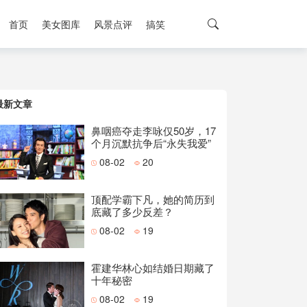
首页
美女图库
风景点评
搞笑
最新文章
鼻咽癌夺走李咏仅50岁，17
个月沉默抗争后“永失我爱”
08-02
20
顶配学霸下凡，她的简历到
底藏了多少反差？
08-02
19
霍建华林心如结婚日期藏了
十年秘密
08-02
19