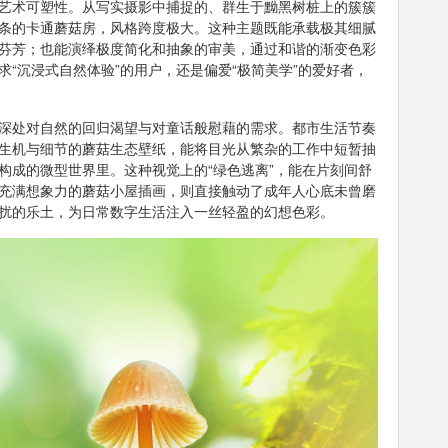
艺术可塑性。从写实摄影中捕捉的、群生于黝黑树桩上的簇簇
条的卡通蘑菇房，风格跨度极大。这种主题既能承载极其细腻
芬芳；也能演绎极度简化和抽象的审美，通过和谐的渐变色彩
“沉浸式自然体验”的用户，还是偏爱“极简美学”的爱好者，
深处对自然的回归渴望与对童话般慰藉的需求。都市生活节奏
生机与细节的蘑菇生态壁纸，能将目光从繁杂的工作中短暂抽
构成的微型世界里。这种视觉上的“绿色逃离”，能在片刻间舒
充满想象力的蘑菇小屋插画，则直接触动了成年人心底未曾磨
扰的乐土，为日常数字生活注入一丝轻盈的幻想色彩。