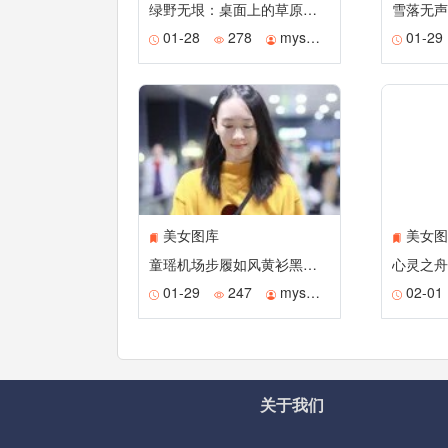
绿野无垠：桌面上的草原诗画
雪落无声
01-28
278
mysmile
01-29
美女图库
美女图
童瑶机场步履如风黄衫黑裙展随性之美素颜状态惊艳众人
心灵之舟
01-29
247
mysmile
02-01
关于我们