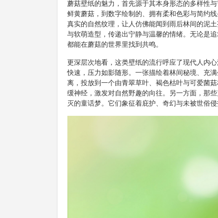
蘑菇壁纸的魅力，首先源于其本身形态的多样性与
鲜黄蘑菇，到数字绘制的、拥有柔和色彩与简约线
真实的自然纹理，让人仿佛能闻到雨后林间的泥土
与软萌造型，传递出宁静与温馨的情绪。无论是追求
都能在蘑菇的世界里找到共鸣。
更深层次地看，这类壁纸的流行呼应了现代人内心
快速，压力如影随形。一张描绘着林间秘境、充满
离，投放到一个由青翠草叶、褐色枯叶与可爱菌菇
缓神经，激发对自然野趣的向往。另一方面，那些
灭的童话梦。它们象征着庇护、奇幻与未被世俗侵