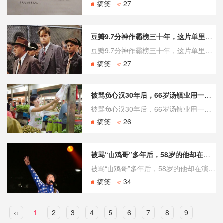
搞笑
27
豆瓣9.7分神作霸榜三十年，这片单里藏着几代人的眼泪
豆瓣9.7分神作霸榜三十年，这片单里藏着几代人的眼泪 打开任何一个影视论坛，“最好看的电影大全在线观看”都是最常被翻出来的帖子。有人求片单求了十年，有人整理了五百部高分电影分享给陌生人。当我们追问“最好看”的标准时，一个数字反复出现——《肖申克的救赎》豆瓣9.7分，IMDb与豆瓣双料冠军。这部19
搞笑
27
被骂负心汉30年后，66岁汤镇业用一场婚礼让两对双胞胎同框了
被骂负心汉30年后，66岁汤镇业用一场婚礼让两对双胞胎同框了 婚礼现场，四个孩子站成一排。两对双胞胎，同父异母，母亲不同、成长环境不同、语言习惯都不一样。哥哥带着妹妹玩桌球，妹妹在台上致辞时泪洒当场，感叹“虽然不是经常见面，但我们是一家人”。而这一切的幕后推手，是那个满头银发、眼眶湿润的66岁汤镇
搞笑
26
被骂“山鸡哥”多年后，58岁的他却在演唱会上哭着道歉
被骂“山鸡哥”多年后，58岁的他却在演唱会上哭着道歉 2026年6月20日，陈小春“BIGMAN·人一个”巡回演唱会北京首站，因巨型舞台装置遮挡视线，现场观众高喊“退票”。那个曾在《古惑仔》里拎着砍刀、天不怕地不怕的“山鸡哥”，两天后站在台上边哭边道歉：“听劝，会改进，在处理退票了”。从广东惠州的
搞笑
34
‹‹
1
2
3
4
5
6
7
8
9