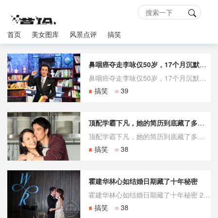
首页
美女图库
风景点评
搞笑
鼻咽癌夺走李咏仅50岁，17个月沉默抗争后“永失我爱”
鼻咽癌夺走李咏仅50岁，17个月沉默抗争后“永失我爱” 2018年10月29日上午9时31分，哈文在微博发布了一条只有30余字的讣告：“在美国，经过17个月的抗癌治疗，2018年10月25日凌晨5点20分，永失我爱……”消息一出，全网瞬间刷屏。一位家喻户晓的央视主持人，从确诊到离世，公众竟浑然不知
搞笑
39
顶配学霸下凡，她的简历到底藏了多少反差？
顶配学霸下凡，她的简历到底藏了多少反差？ 闪光的履历表 提起王力宏妻子李靓蕾，大众记忆往往停留在舆论风波的被动方，但若翻开她的原生履历，画风截然不同。她出生于显赫的家族背景，本科与研究生均就读于美国常春藤名校哥伦比亚大学，主修社会学与心理学。据公开资料显示，她在求学期间不仅学业优异，更拥有极高的
搞笑
38
霍建华林心如结婚日期藏了十年秘密
霍建华林心如结婚日期藏了十年秘密 2016年7月31日，巴厘岛宝格丽度假村，霍建华和林心如在那场被全网围观的婚礼上，一个笑靥如花，一个表情严肃。同一场婚礼，两个截然不同的表情，成了日后所有争议的起点。一张“黑脸”照被反复解读了九年，而真相直到今天才浮出水面。 这场婚礼到底藏着什么秘密？那张被骂了九
搞笑
38