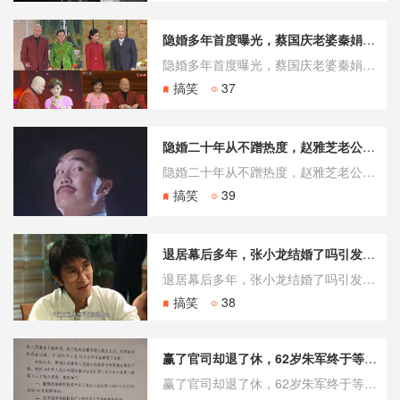
隐婚多年首度曝光，蔡国庆老婆秦娟多大竟成最大悬念
隐婚多年首度曝光，蔡国庆老婆秦娟多大竟成最大悬念 隐匿八年的低调妻子 在娱乐圈名利交织的洪流中，蔡国庆以一首《三百六十五个祝福》火了数十年，但其家庭生活却长期处于被保护状态。直到近年带儿子庆庆参加综艺节目，他早已结婚生子的事实才彻底曝光。比起那些拼命立单身人设的男星，这种隐婚八年的反差感迅速成为
搞笑
37
隐婚二十年从不蹭热度，赵雅芝老公简历藏着多少演技派底气
隐婚二十年从不蹭热度，赵雅芝老公简历藏着多少演技派底气 戏骨履历曝光 提起赵雅芝，公众第一反应往往是“冻龄女神”或不朽的白娘子。但鲜少有人深究，在她身后低调陪伴多年的丈夫黄锦燊，究竟有着怎样的职业背景。一份赵雅芝老公简历在社交平台引发关注，网友惊讶发现，这位常被视作“保安”或“跟班”的男人，不仅
搞笑
39
退居幕后多年，张小龙结婚了吗引发无数猜测
退居幕后多年，张小龙结婚了吗引发无数猜测 低调掌门情感现状 关于张小龙结婚了吗的疑问，近年来在各类科技论坛频繁出现。事实上，据多家财经媒体公开报道，张小龙早已组建家庭，且极少在公开场合提及私人生活。这种将产品推向十亿级用户却把个人彻底隐藏的反差，成了他身上最独特的标签。大众对这位神秘大佬的好奇心
搞笑
38
赢了官司却退了休，62岁朱军终于等来弦子账号封禁
赢了官司却退了休，62岁朱军终于等来弦子账号封禁 2018年一篇控诉长文，让央视当家主持人一夜之间沦为“过街老鼠”。2021年一审胜诉、2022年二审维持原判，法律还了他清白。可直到2026年5月，造谣者弦子的核心社交账号才被平台永久封禁。赢了官司、退了休，迟到的正义还是正义吗？ 八年，从春晚舞