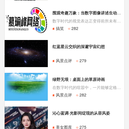
围观奇趣万象：当数字图像讲述生动故事
数字时代的视觉表达正变得前所未有的丰富与多元。从简单的静态图片到生动的动图，从像素艺术到复杂的迷因文化，这些视觉元素早已超越单纯的装饰功能，成为人们在线交流、情感表达和创意分享的核心载体。在这个领域，一张动图的力量可能远超千言万语。研究表明，在社交媒体对话中使用优质动图，可以使互动率显著提升，同时大
搞笑
282
红蓝星云交织的深邃宇宙幻想
风景点评
279
绿野无垠：桌面上的草原诗画
在数字时代的喧嚣中，一片能够定格于屏幕的绿色草原，成为了连接我们与广阔自然的精神纽带。将草原设为桌面背景，远不止于简单的视觉美化，它更是一种情绪的选择和心灵的寄托。草原壁纸以其自然、辽阔的视觉风格，广泛应用于手机桌面、电脑背景等多种数字场景，能为使用者带来宁静与自由的
风景点评
282
沁心蓝调·光影间绽现的从容风姿
美女图库
275