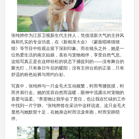
张纯烨作为江苏卫视新生代主持人，凭借清新大气的主持风
格和扎实的专业功底，在《新相亲大会》《蒙面唱将猜猜
猜》等节目中给观众留下深刻印象。而在镜头之外，她是一
位热爱生活的南京姑娘，喜欢与宠物相伴，享受自然气息。
这组写真正是在这样轻松的状态下捕捉到的——没有舞台的
聚光灯，只有春日午后的暖阳；没有主持台前的正装，只有
舒适的粉色短裤与简约白衫。
写真中，张纯烨与一只金毛犬互动频繁，时而弯腰抚摸，时
而并肩行走。她的笑容自然而温暖，眼神中流露出对宠物的
喜爱与温柔。“养宠物让我学会了责任，也让我在忙碌的工作
中找到一片宁静。”张纯烨曾在采访中这样说道。这只金毛犬
显然与她默契十足，在她身边时而活泼奔跑，时而安静陪
伴。