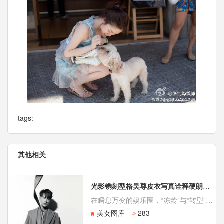
tags:
其他相关
光影镌刻型格吴尊皮衣写真诠释硬朗时尚哲学
在瞬息万变的娱乐圈，“冻龄”与“转型”是男星们面临的永恒课题。然而，吴尊却以一组皮衣黑裤的硬朗风格写真，给出了超越年龄的答卷。这组写真不仅展现了他经年不变的自律与俊朗，更将其沉淀后的男性魅力与时尚表现力诠释得淋漓尽致，让观者仿佛看到一位从时光中走来的绅士，优雅而充满力量。
美女图库
283