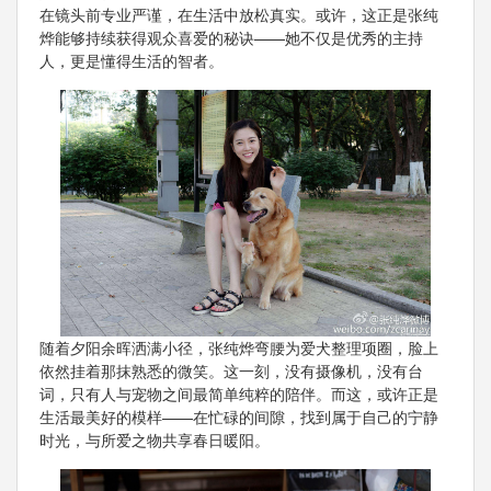
在镜头前专业严谨，在生活中放松真实。或许，这正是张纯
烨能够持续获得观众喜爱的秘诀——她不仅是优秀的主持
人，更是懂得生活的智者。
随着夕阳余晖洒满小径，张纯烨弯腰为爱犬整理项圈，脸上
依然挂着那抹熟悉的微笑。这一刻，没有摄像机，没有台
词，只有人与宠物之间最简单纯粹的陪伴。而这，或许正是
生活最美好的模样——在忙碌的间隙，找到属于自己的宁静
时光，与所爱之物共享春日暖阳。