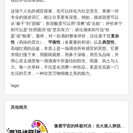
这场个人化的感官探索，也可以转化为社交语言。掌握一些
专业的描述词汇，能让分享更有深度。例如，描述甜度可以
从“极干”到“甜腻”；形容酸度可以用“清爽”或“尖銳”；评价单宁
则可以是“丝滑圆润”或“坚实有力”；谈论酒体则可说“轻
盈”或“饱满”。最终，对一款酒的整体评价，往往基于其
复杂
性
（风味的层次）、
平衡性
（各要素的和谐）以及
典型性
。
高端红酒的品鉴，本质上是一场调动所有感官的冥想。它要
求我们慢下来，用眼睛观察，用鼻子深嗅，用舌头品味，并
用心灵去感受每一滴酒液中所凝结的阳光、雨露、风土与人
力。每一次举杯，不仅是在消费一种饮品，更是在实践一门
生活的艺术，一种欣赏万物细微之美的能力。
tags:
其他相关
像素宇宙的终极对决：当火柴人挣脱代码的枷锁