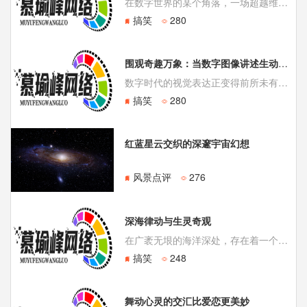
在数字世界的某个角落，一场超越维度的战斗悄然上演。它的主角，是一个由最简练的线条构成的黑色火柴人，而它的对手，则是我们每日操控、代表着创造者意志的鼠标光标。这不是一场普通的游戏动画，而是一个关于“造物”与“觉醒”的视觉寓言。通过一张张动态的影像，我们得以窥见那由像素和代码构成的生命，如何
搞笑
280
围观奇趣万象：当数字图像讲述生动故事
数字时代的视觉表达正变得前所未有的丰富与多元。从简单的静态图片到生动的动图，从像素艺术到复杂的迷因文化，这些视觉元素早已超越单纯的装饰功能，成为人们在线交流、情感表达和创意分享的核心载体。在这个领域，一张动图的力量可能远超千言万语。研究表明，在社交媒体对话中使用优质动图，可以使互动率显著提升，同时大
搞笑
280
红蓝星云交织的深邃宇宙幻想
风景点评
276
深海律动与生灵奇观
在广袤无垠的海洋深处，存在着一个生机勃勃而又充满神秘色彩的世界。这里不仅是地球上最大的生态系统，更是无数奇特生物的家园。其中，一种灵动而迅捷的海洋居民，以其独特的生存方式与优美的姿态，吸引着无数探索者的目光。 海洋生物为了适应复杂的水下环境，演化出了令人惊叹的生理结构与行为模式。它们或成群
搞笑
248
舞动心灵的交汇比爱恋更美妙