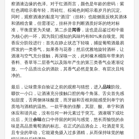
察酒液边缘的色泽。对于红酒而言，颜色是年龄的密码：紫
红色调暗示着年轻，而砖红、棕褐色则昭示着岁月的沉淀。
同时，观察酒液的黏度与“酒泪”（挂杯）也能侧面反映其酒体
和酒精含量，但需谨记，挂杯并非判断酒质好坏的绝对标
准，平衡度更为关键。第二步是
闻香
，这也是品鉴过程中最
为核心的一环，因为我们感知的风味约有80%来自嗅觉。闻
香应分阶段进行：首先在静止状态下轻嗅，捕捉葡萄酒最易
挥发的一类香气，如果香与花香；然后优雅地旋转酒杯，让
酒液与空气充分接触，再深嗅一次，此时橡木桶陈年带来的
香料、香草等二层香气以及陈年产生的第三类香气会逐渐绽
放。一个品质出众的酒款，其香气必然是复杂、有层次且纯
净的。
最后，让味蕾亲自验证之前的观察与猜想，进入
品味
阶段。
啜饮一小口，让酒液充分接触口腔的每个角落。舌尖首先感
知甜度，舌两侧体味酸度，而牙龈和舌根则能感受到单宁的
质地与酒精的温热。一款平衡的佳酿，其甜、酸、单宁和酒
体应和谐共处，没有任何一种元素过于突兀。酒液咽下或吐
出后，关注
余味
在口中停留的时间与感觉，悠长而愉悦的余
味是高品质葡萄酒的标志。在正式的品酒会上，吐酒是常见
且专业的举动，它能避免摄入过多酒精，从而保持味觉的敏
锐以评估后续酒款。