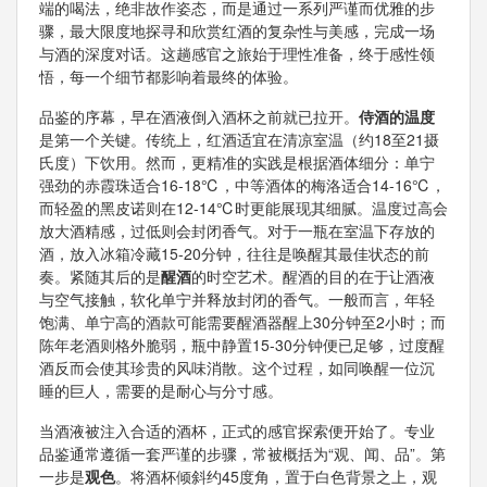
端的喝法，绝非故作姿态，而是通过一系列严谨而优雅的步
骤，最大限度地探寻和欣赏红酒的复杂性与美感，完成一场
与酒的深度对话。这趟感官之旅始于理性准备，终于感性领
悟，每一个细节都影响着最终的体验。
品鉴的序幕，早在酒液倒入酒杯之前就已拉开。
侍酒的温度
是第一个关键。传统上，红酒适宜在清凉室温（约18至21摄
氏度）下饮用。然而，更精准的实践是根据酒体细分：单宁
强劲的赤霞珠适合16-18℃，中等酒体的梅洛适合14-16℃，
而轻盈的黑皮诺则在12-14℃时更能展现其细腻。温度过高会
放大酒精感，过低则会封闭香气。对于一瓶在室温下存放的
酒，放入冰箱冷藏15-20分钟，往往是唤醒其最佳状态的前
奏。紧随其后的是
醒酒
的时空艺术。醒酒的目的在于让酒液
与空气接触，软化单宁并释放封闭的香气。一般而言，年轻
饱满、单宁高的酒款可能需要醒酒器醒上30分钟至2小时；而
陈年老酒则格外脆弱，瓶中静置15-30分钟便已足够，过度醒
酒反而会使其珍贵的风味消散。这个过程，如同唤醒一位沉
睡的巨人，需要的是耐心与分寸感。
当酒液被注入合适的酒杯，正式的感官探索便开始了。专业
品鉴通常遵循一套严谨的步骤，常被概括为“观、闻、品”。第
一步是
观色
。将酒杯倾斜约45度角，置于白色背景之上，观