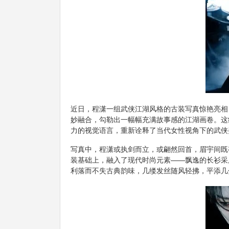
近日，程潇一组武侠江湖风格的古装写真惊艳亮相
妙融合，勾勒出一幅幅充满故事感的江湖画卷。这
力的视觉语言，重新诠释了当代女性视角下的武侠
写真中，程潇或执剑而立，或翩然回首，眉宇间既
装基础上，融入了现代时尚元素——飘逸的长衫采
利落而不失古典韵味，几缕发丝随风轻拂，平添几