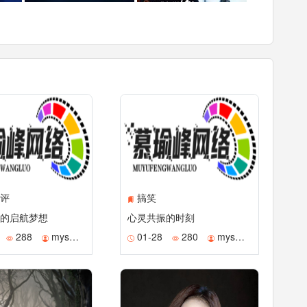
评
搞笑
的启航梦想
心灵共振的时刻
288
mysmile
01-28
280
mysmile