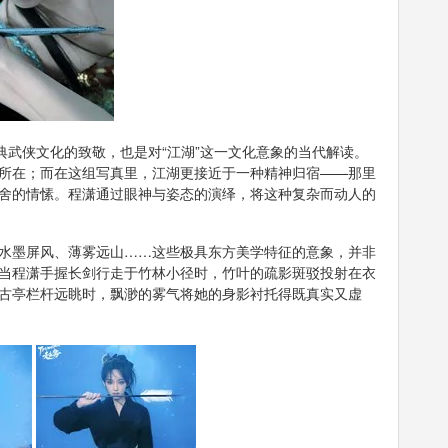
典武侠文化的致敬，也是对“江湖”这一文化意象的当代解读。
所在；而在这组写真里，江湖更接近于一种精神归宿——那里
舍的情愫。程潇通过眼神与姿态的演绎，将这种复杂而动人的
水墨屏风、薄雾远山……这些极具东方美学特征的意象，并非
当程潇手握长剑行走于竹林小径时，竹叶的疏影斑驳投射在衣
古亭栏杆远眺时，飘渺的雾气将她的身影衬托得既真实又虚