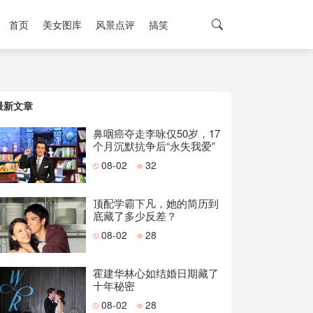
首页
美女图库
风景点评
搞笑
最新文章
鼻咽癌夺走李咏仅50岁，17
个月沉默抗争后“永失我爱”
08-02
32
顶配学霸下凡，她的简历到
底藏了多少反差？
08-02
28
霍建华林心如结婚日期藏了
十年秘密
08-02
28