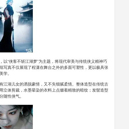
，以“侠客不斩江湖梦”为主题，将现代审美与传统侠义精神巧
组写真不仅展现了程潇在舞台之外的多面可塑性，更以极具张
美学。
有江湖儿女的洒脱豪情，又不失细腻柔情。整体造型在传统古
用立体剪裁，水墨晕染的衣料上点缀着精致的暗纹；发髻造型
分随性侠气。