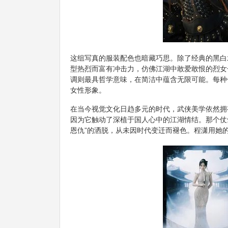
这组写真的服装配色也暗藏巧思。除了经典的黑白
型热烈而富有冲击力，仿佛江湖中敢爱敢恨的烈女
调则最具哲学意味，在简洁中蕴含无限可能。每种
女性形象。
在当今视觉文化日趋多元的时代，武侠美学依然拥
因为它触动了深植于国人心中的江湖情结。那个仗
恩仇”的洒脱，从未因时代变迁而褪色。程潇用她