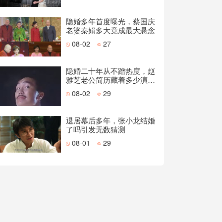
隐婚多年首度曝光，蔡国庆
老婆秦娟多大竟成最大悬念
08-02
27
隐婚二十年从不蹭热度，赵
雅芝老公简历藏着多少演技
派底气
08-02
29
退居幕后多年，张小龙结婚
了吗引发无数猜测
08-01
29