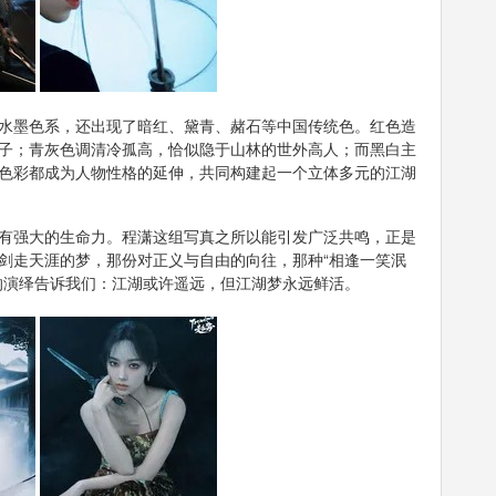
水墨色系，还出现了暗红、黛青、赭石等中国传统色。红色造
子；青灰色调清冷孤高，恰似隐于山林的世外高人；而黑白主
色彩都成为人物性格的延伸，共同构建起一个立体多元的江湖
有强大的生命力。程潇这组写真之所以能引发广泛共鸣，正是
剑走天涯的梦，那份对正义与自由的向往，那种“相逢一笑泯
的演绎告诉我们：江湖或许遥远，但江湖梦永远鲜活。