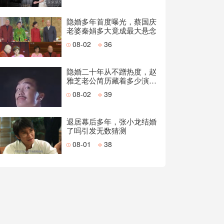
隐婚多年首度曝光，蔡国庆
老婆秦娟多大竟成最大悬念
08-02
36
隐婚二十年从不蹭热度，赵
雅芝老公简历藏着多少演技
派底气
08-02
39
退居幕后多年，张小龙结婚
了吗引发无数猜测
08-01
38