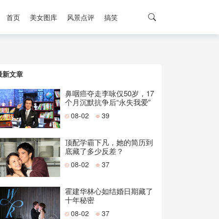
首页
美女图库
风景点评
搞笑
最新文章
鼻咽癌夺走李咏仅50岁，17
个月沉默抗争后“永失我爱”
08-02
39
顶配学霸下凡，她的简历到
底藏了多少反差？
08-02
37
霍建华林心如结婚日期藏了
十年秘密
08-02
37