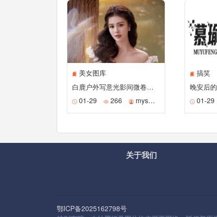
美女图库
搞笑
白鹿户外写意光影间微卷长髮拂动纯白谧境
01-29
266
mysmile
01-29
关于我们
鄂ICP备2025162798号