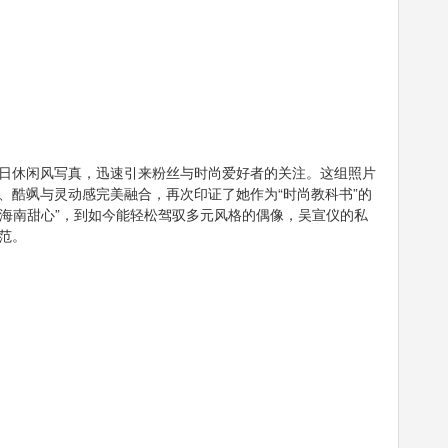
日休闲风写真，迅速引来粉丝与时尚爱好者的关注。这组照片
、酷飒与灵动感完美融合，再次印证了她作为“时尚教科书”的
“海南甜心”，到如今能轻松驾驭多元风格的偶像，吴宣仪的私
范。