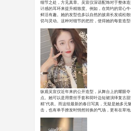
细节之处，方见真章。吴宣仪深谙配饰对于整体造
计感的耳环来提升精致度。例如，在简约的背心牛
鲜活有趣。她的发型也多以自然的披肩长发或松散
切与灵动。这种对细节的把控，使得她的每套造型
纵观吴宣仪近年来的公开造型，从舞台上的耀眼夺目
点。她可以是用蕾丝手套和荷叶边短裙演绎复古甜辣
精”代表。而这组最新的春日写真，无疑是她多元魅
击，也有单手撩发时悄然转换的气场，更有在草地