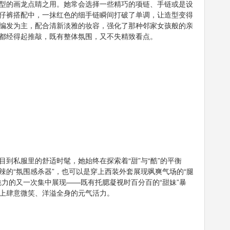
型的画龙点睛之用。她常会选择一些精巧的项链、手链或是设
仔裤搭配中，一抹红色的细手链瞬间打破了单调，让造型变得
编发为主，配合清新淡雅的妆容，强化了那种邻家女孩般的亲
都经得起推敲，既有整体氛围，又不失精致看点。
到私服里的舒适时髦，她始终在探索着“甜”与“酷”的平衡
的“氛围感杀器”，也可以是穿上西装外套展现飒爽气场的“腿
力的又一次集中展现——既有托腮凝视时百分百的“甜妹”暴
上肆意微笑、洋溢全身的元气活力。