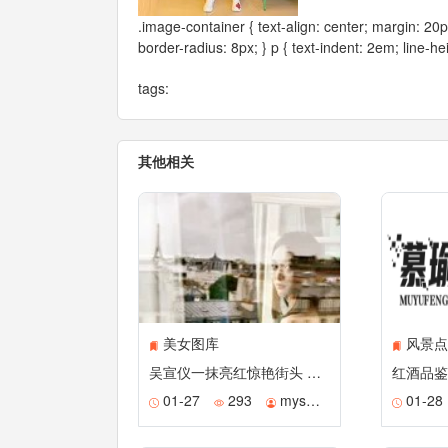
.image-container { text-align: center; margin: 20
border-radius: 8px; } p { text-indent: 2em; line-he
tags:
其他相关
美女图库
风景点
吴宣仪一抹亮红惊艳街头 抹胸长裙映衬修长美腿动静皆成画
红酒品鉴
01-27
293
mysmile
01-28