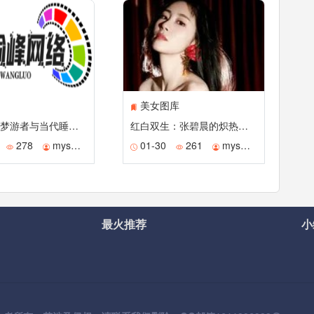
美女图库
晚安后的梦游者与当代睡眠社交礼仪
红白双生：张碧晨的炽热与静谧美学
278
mysmile
01-30
261
mysmile
最火推荐
小