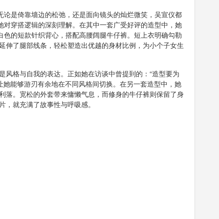
。无论是倚靠墙边的松弛，还是面向镜头的灿烂微笑，吴宣仪都
是她对穿搭逻辑的深刻理解。在其中一套广受好评的造型中，她
米白色的短款针织背心，搭配高腰阔腿牛仔裤。短上衣明确勾勒
延伸了腿部线条，轻松塑造出优越的身材比例，为小个子女生
是风格与自我的表达。正如她在访谈中曾提到的：“造型要为
信让她能够游刃有余地在不同风格间切换。在另一套造型中，她
利落。宽松的外套带来慵懒气息，而修身的牛仔裤则保留了身
片，就充满了故事性与呼吸感。