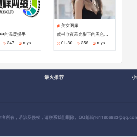
美女图库
中的温暖援手
虞书欣夜幕光影下的黑色诗篇
247
mysmile
01-30
256
mysmile
最火推荐
小
有，若涉及侵权，请联系我们删除。QQ邮箱1611806983@qq.co