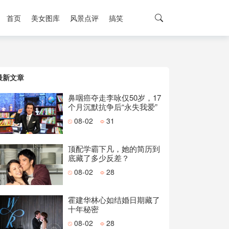
首页
美女图库
风景点评
搞笑
最新文章
鼻咽癌夺走李咏仅50岁，17
个月沉默抗争后“永失我爱”
08-02
31
顶配学霸下凡，她的简历到
底藏了多少反差？
08-02
28
霍建华林心如结婚日期藏了
十年秘密
08-02
28