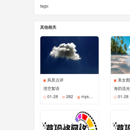
tags:
其他相关
风景点评
美女图
澄空絮语
01-28
282
mysmile
01-28