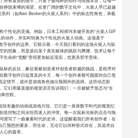
了所有复杂的细节，只留下最纯粹的动作与情感本质，让每一
份挣脱束缚的渴望。在更广阔的数字文化中，火柴人早已超越
系列（如Alan Becker的火柴人系列）中的标志性角色，承载
个性化的灵魂。例如，日本工程师河本健开发的“火柴人GIF
己的动作，并实时转换为个性化的火柴人动画。这项基于
实与数字创作的边界。它暗示着，今天我们看到的这场火柴人与鼠
空的想象，而是源自某个真实躯体的跳跃与腾挪。技术让每个
字生命的“觉醒”变得更加贴近现实，也更具哲学意味。
鼠标的反抗，象征着被创造者对创造者权威的挑战，是程序对
在数字创作日益普及的今天，每一个创作者都可能面对自己笔
脱既定情节，或许是游戏角色做出预期外的选择。这些动态影
。它们用最直接的视觉语言告诉我们：一旦被赋予形态与“生
的掌控权。
一段段有趣的动画或游戏片段。它们是一座座数字时代的视觉纪
创造控制之间永恒而迷人的冲突。每一次鼠标光标的点击与拖
同谱写了一曲像素时代的史诗。这提醒着我们所有创作者：在
比自己预想的要多。而生命，无论它以何种形式存在，其追求自
人心的篇章。