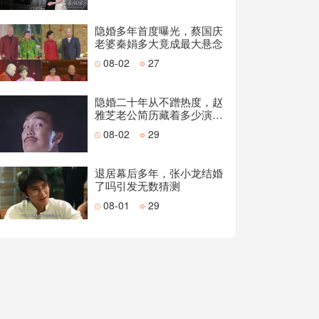
隐婚多年首度曝光，蔡国庆
老婆秦娟多大竟成最大悬念
08-02
27
隐婚二十年从不蹭热度，赵
雅芝老公简历藏着多少演技
派底气
08-02
29
退居幕后多年，张小龙结婚
了吗引发无数猜测
08-01
29