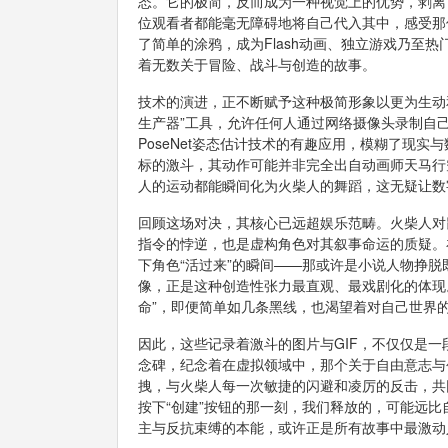
态。它的极简，反而成为一种视觉上的优势，剥离
位观看者都能毫无障碍地将自己代入其中，感受那
了简单的涂鸦，成为Flash动画、独立游戏乃至热门
着无数关于冒险、战斗与创造的故事。
技术的演进，正不断赋予这种极简形象以更为生动和
生产器”工具，允许任何人通过网络摄像头录制自
PoseNet姿态估计技术的有趣应用，模糊了现
标的激斗，其动作可能并非完全出自动画师天马行
人的运动都能瞬间化为火柴人的舞蹈，这无疑让数
回顾这场对决，其核心已远超娱乐范畴。火柴人对
指令的悖逆，也是虚构角色对其叙事命运的质疑。
下角色“活过来”的瞬间——那或许是小说人物挣
像，正是这种创造性张力最直观、最戏剧化的体现
命”，即便简单如几条黑线，也渴望着对自己世界
因此，这些记录着激斗的图片与GIF，不仅仅是
念碑，纪念着在虚拟领域中，那个关于自由意志与
拽，与火柴人每一次敏捷的闪避和凌厉的反击，共
按下“创建”按钮的那一刻，我们释放的，可能远
主与反抗束缚的本能，或许正是所有故事中最激动