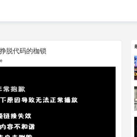
挣脱代码的枷锁
le