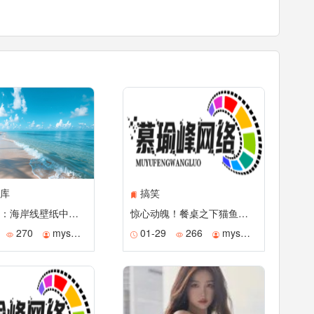
库
搞笑
海韵流光：海岸线壁纸中的治愈诗篇
惊心动魄！餐桌之下猫鱼攻防战上演
270
mysmile
01-29
266
mysmile